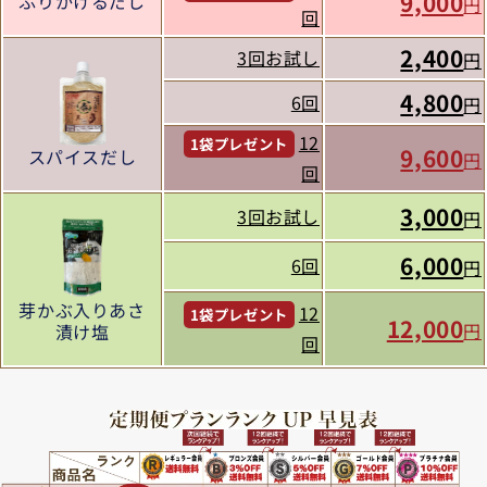
9,000
ふりかけるだし
円
回
2,400
3回お試し
円
4,800
6回
円
12
1袋プレゼント
9,600
スパイスだし
円
回
3,000
3回お試し
円
6,000
6回
円
芽かぶ入りあさ
12
1袋プレゼント
12,000
円
漬け塩
回