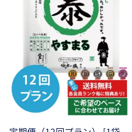
な
り
ま
す
こ
と、
ご
承
知
お
き
下
さ
い。
定期便（12回プラン） [1袋