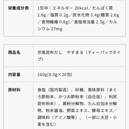
栄養成分表
1包中：エネルギー 20kcal／たんぱく質
1.6g／脂質 0.2g／炭水化物 3.4g(糖質 2.6g
／食物繊維 0.8g)／食塩相当量 2.5g／カル
シウム 27mg
商品名
京風昆布だし やすまる（ティーパックタイ
プ）
内容量
160g(8.0g×20包)
原材料
食塩（国内製造）、砂糖、風味原料（まぐ
ろ節粉末、かつお節粉末（血合抜）、利尻
昆布粉末）、澱粉分解物、たん白加水分解
物、粉末醤油、野菜エキス、酵母エキス／
調味料（アミノ酸等）、（一部に大豆・小
麦を含む）