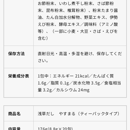
お節粉末、いわし煮干し粉末、さば節粉
末、昆布粉末、椎茸粉末）、粉末たまり醤
油、たん白加水分解物、野菜エキス、伊勢
えび粉末、酵母エキス／調味料（アミノ酸
等）、（一部に小麦・大豆・さば・えびを
含む）
保存方法
直射日光・高温・多湿を避け、保存してくだ
さい。
栄養成分表
1包中：エネルギー 21kcal／たんぱく質
1.6g／脂質 0.1g／炭水化物 3.5g／食塩相当
量 3.2g／カルシウム 24mg
商品名
浅草だし やすまる（ティーパックタイプ）
内容量
176g(8.8g×20包)