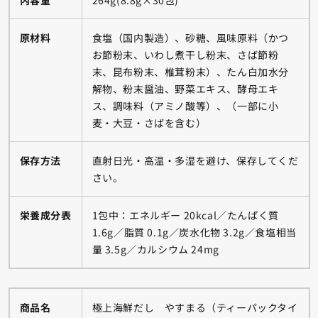
内容量
264g(8.8g×30包)
原材料
食塩（国内製造）、砂糖、風味原料（かつ
お節粉末、いわし煮干し粉末、さば節粉
末、昆布粉末、椎茸粉末）、たん白加水分
解物、粉末醤油、野菜エキス、酵母エキ
ス、調味料（アミノ酸等）、（一部に小
麦・大豆・さばを含む）
保存方法
直射日光・高温・多湿を避け、保存してくだ
さい。
栄養成分表
1包中：エネルギー 20kcal／たんぱく質
1.6g／脂質 0.1g／炭水化物 3.2g／食塩相当
量 3.5g／カルシウム 24mg
商品名
極上海鮮だし やすまる（ティーパックタイ