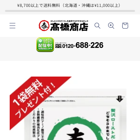
コンテ
※
¥8,700以上で送料無料（北海道・沖縄は¥11,000以上）
ンツに
最
進む
カ
終
ー
回
ト
後、
注
文
手
続
商品情
不
報にス
要
キップ
で
自
動
継
続
と