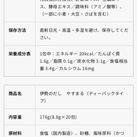
ス、酵母エキス／調味料（アミノ酸等）、
（一部に小麦・大豆・さばを含む）
保存方法
直射日光・高温・多湿を避け、保存してくだ
さい。
栄養成分表
1包中：エネルギー 20kcal／たんぱく質
1.6g／脂質 0.1g／炭水化物 3.1g／食塩相当
量 3.4g／カルシウム 16mg
商品名
伊勢のだし やすまる（ティーパックタイ
プ）
内容量
176g(8.8g×20包)
原材料
食塩（国内製造）、砂糖、風味原料（かつ