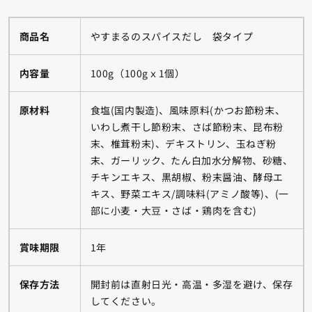
商品名
やすまるのスパイスだし 袋タイプ
内容量
100g（100gｘ1個）
原材料
食塩(国内製造)、風味原料(かつお節粉末、
いわし煮干し節粉末、さば節粉末、昆布粉
末、椎茸粉末)、デキストリン、玉ねぎ粉
末、ガーリック、たん白加水分解物、砂糖、
チキンエキス、黒胡椒、粉末醤油、酵母エ
キス、野菜エキス/調味料(アミノ酸等)、(一
部に小麦・大豆・さば・鶏肉を含む)
賞味期限
1年
保存方法
開封前は直射日光・高温・多湿を避け、保存
してください。