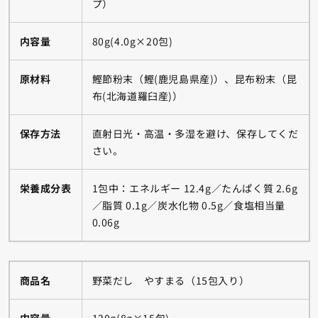
プ）
内容量
80g(4.0g×20包)
原材料
鰹節粉末（鰹(鹿児島県産)）、昆布粉末（昆
布(北海道羅臼産)）
保存方法
直射日光・高温・多湿を避け、保存してくだ
さい。
栄養成分表
1包中：エネルギー 12.4g／たんぱく質 2.6g
／脂質 0.1g／炭水化物 0.5g／食塩相当量
0.06g
商品名
野菜だし やすまる（15包入り）