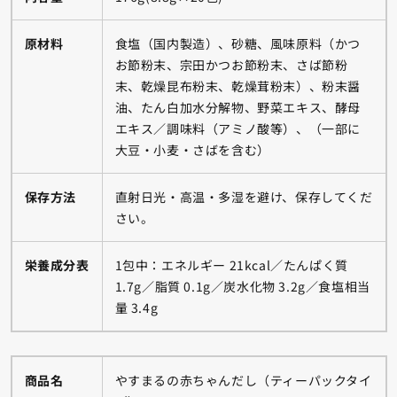
原材料
食塩（国内製造）、砂糖、風味原料（かつ
お節粉末、宗田かつお節粉末、さば節粉
末、乾燥昆布粉末、乾燥茸粉末）、粉末醤
油、たん白加水分解物、野菜エキス、酵母
エキス／調味料（アミノ酸等）、（一部に
大豆・小麦・さばを含む）
保存方法
直射日光・高温・多湿を避け、保存してくだ
さい。
栄養成分表
1包中：エネルギー 21kcal／たんぱく質
1.7g／脂質 0.1g／炭水化物 3.2g／食塩相当
量 3.4g
商品名
やすまるの赤ちゃんだし（ティーパックタイ