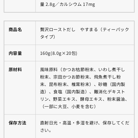
量 2.8g／カルシウム 17mg
商品名
贅沢ローストだし やすまる（ティーパック
タイプ）
内容量
160g(8.0g×20包)
原材料
風味原料（かつお枯節粉末、いわし煮干し
粉末、宗田かつお節粉末、飛魚煮干し粉
末、昆布粉末、椎茸粉末）、砂糖（国内製
造）、食塩（国内製造）、難消化デキスト
リン、野菜エキス、酵母エキス、粉末醤油、
（一部に大豆、小麦を含む）
保存方法
直射日光・高温・多湿を避け、保存してくだ
さい。