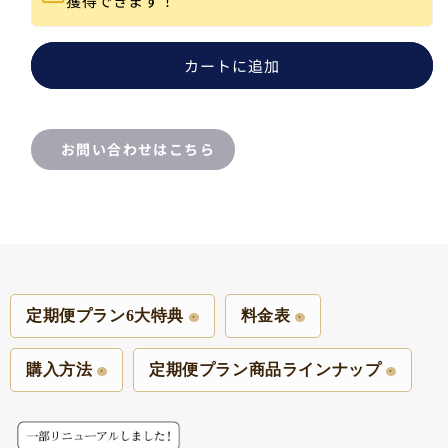
獲得できます！
付
付
き
き
発
発
カートに追加
送
送
間
間
隔
隔
お問い合わせはこちら
変
変
更
更
OK！]
OK！]
の
の
数
数
量
量
を
を
定期便プラン6大特典
料金表
減
増
ら
や
購入方法
定期便プラン商品ラインナップ
す
す