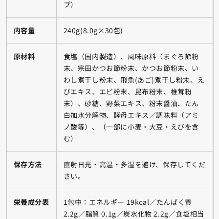
プ）
内容量
240g(8.0g×30包)
原材料
食塩（国内製造）、風味原料（まぐろ節粉
末、宗田かつお節粉末、かつお節粉末、い
わし煮干し粉末、飛魚(あご)煮干し粉末、え
びエキス、エビ粉末、昆布粉末、椎茸粉
末）、砂糖、野菜エキス、粉末醤油、たん
白加水分解物、酵母エキス／調味料（アミ
ノ酸等）、（一部に小麦・大豆・えびを含
む）
保存方法
直射日光・高温・多湿を避け、保存してくだ
さい。
栄養成分表
1包中：エネルギー 19kcal／たんぱく質
2.2g／脂質 0.1g／炭水化物 2.2g／食塩相当