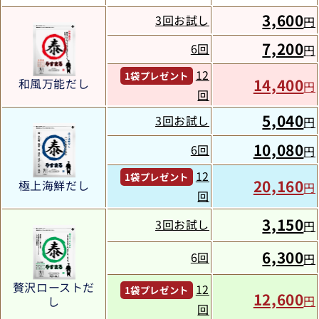
3,600
3回お試し
円
7,200
6回
円
12
1袋プレゼント
14,400
和風万能だし
円
回
5,040
3回お試し
円
10,080
6回
円
12
1袋プレゼント
20,160
極上海鮮だし
円
回
3,150
3回お試し
円
6,300
6回
円
贅沢ローストだ
12
1袋プレゼント
12,600
円
し
回