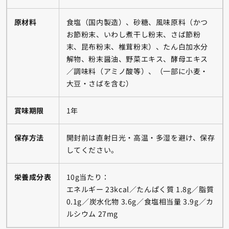
原材料
食塩（国内製造）、砂糖、風味原料（かつ
お節粉末、いわし煮干し粉末、さば節粉
末、昆布粉末、椎茸粉末）、たん白加水分
解物、粉末醤油、野菜エキス、酵母エキス
／調味料（アミノ酸等）、（一部に小麦・
大豆・さばを含む）
賞味期限
1年
保存方法
開封前は直射日光・高温・多湿を避け、保存
してください。
栄養成分表
10g当たり：
エネルギー 23kcal／たんぱく質 1.8g／脂質
0.1g／炭水化物 3.6g／食塩相当量 3.9g／カ
ルシウム 27mg