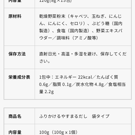
内容量
120g(8g×15包)
原材料
乾燥野菜粉末（キャベツ、玉ねぎ、にんじ
ん、にんにく、セロリ）、ぶどう糖（国内
製造）、食塩（国内製造）、野菜エキスパ
ウダー／調味料（アミノ酸等）
保存方法
直射日光・高温・多湿を避け、保存してくだ
さい。
栄養成分表
1包中：エネルギー 22kcal／たんぱく質
0.6g／脂質 0.1g／炭水化物 4.8g／食塩相当
量 2.2g
商品名
ふりかけるやすまるだし 袋タイプ
内容量
100g（100gｘ1個）