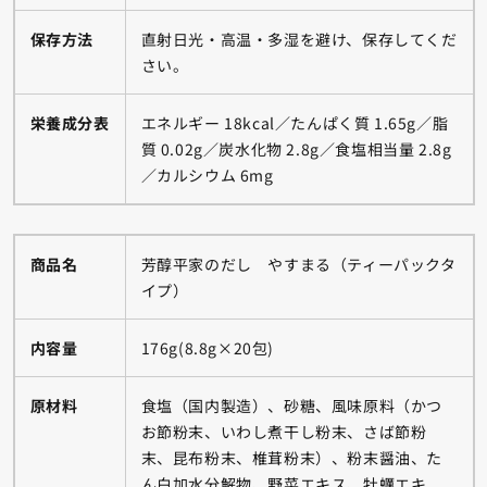
保存方法
直射日光・高温・多湿を避け、保存してくだ
さい。
栄養成分表
エネルギー 18kcal／たんぱく質 1.65g／脂
質 0.02g／炭水化物 2.8g／食塩相当量 2.8g
／カルシウム 6mg
商品名
芳醇平家のだし やすまる（ティーパックタ
イプ）
内容量
176g(8.8g×20包)
原材料
食塩（国内製造）、砂糖、風味原料（かつ
お節粉末、いわし煮干し粉末、さば節粉
末、昆布粉末、椎茸粉末）、粉末醤油、た
ん白加水分解物、野菜エキス、牡蠣エキ