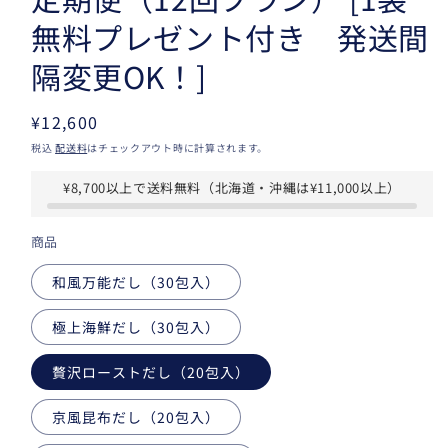
無料プレゼント付き 発送間
隔変更OK！]
通
¥12,600
常
税込
配送料
はチェックアウト時に計算されます。
価
¥8,700以上で送料無料（北海道・沖縄は¥11,000以上）
格
商品
和風万能だし（30包入）
極上海鮮だし（30包入）
贅沢ローストだし（20包入）
京風昆布だし（20包入）