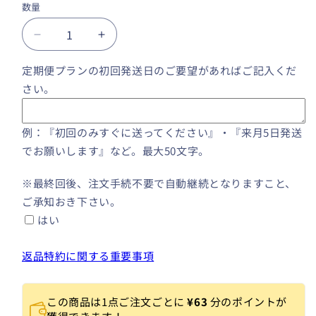
数量
数
量
定
定
期
期
定期便プランの初回発送日のご要望があればご記入くだ
便
便
さい。
（12
（12
回
回
プ
プ
例：『初回のみすぐに送ってください』・『来月5日発送
ラ
ラ
でお願いします』など。最大50文字。
ン）
ン）
[1
[1
※最終回後、注文手続不要で自動継続となりますこと、
袋
袋
ご承知おき下さい。
無
無
はい
料
料
プ
プ
返品特約に関する重要事項
レ
レ
ゼ
ゼ
ン
ン
この商品は1点ご注文ごとに
¥63
分のポイントが
ト
ト