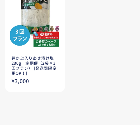
芽かぶ入りあさ漬け塩
280g 定期便（2袋×3
回プラン） [発送間隔変
更OK！]
通
¥3,000
常
価
格