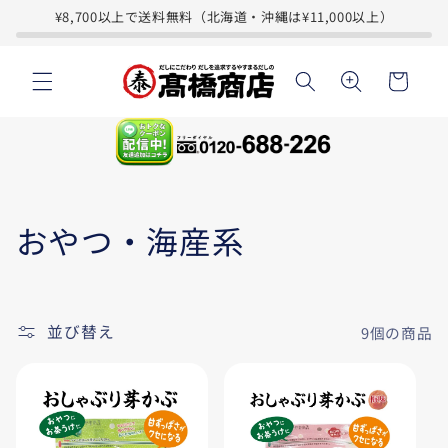
コンテ
¥8,700以上で送料無料（北海道・沖縄は¥11,000以上）
ンツに
進む
カ
ー
ト
コ
おやつ・海産系
レ
ク
並び替え
9個の商品
シ
ョ
ン