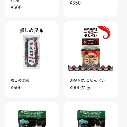
通
¥350
通
¥500
常
常
価
価
格
格
煮しめ昆布
UMAMIたこせんべい
通
¥600
通
¥900から
常
常
価
価
格
格