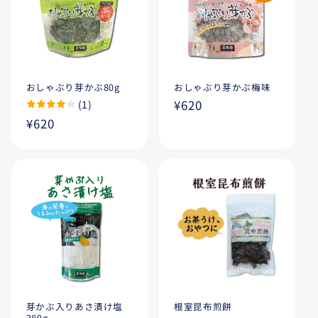
:
おしゃぶり芽かぶ80g
おしゃぶり芽かぶ梅味
通
¥620
(1)
常
通
¥620
価
常
格
価
格
芽かぶ入りあさ漬け塩
根室昆布煎餅
280g