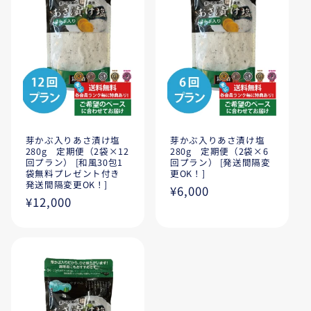
芽かぶ入りあさ漬け塩
芽かぶ入りあさ漬け塩
280g 定期便（2袋×12
280g 定期便（2袋×6
回プラン） [和風30包1
回プラン） [発送間隔変
袋無料プレゼント付き
更OK！]
発送間隔変更OK！]
通
¥6,000
通
¥12,000
常
常
価
価
格
格