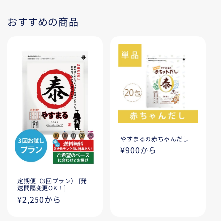
おすすめの商品
やすまるの赤ちゃんだし
通
¥900から
常
価
定期便（3回プラン） [発
格
送間隔変更OK！]
通
¥2,250から
常