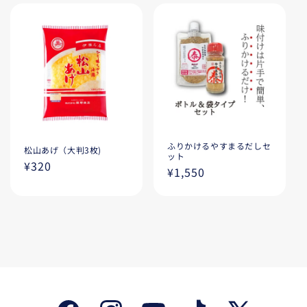
価
格
ふりかけるやすまるだしセ
松山あげ（大判3枚)
ット
通
¥320
通
¥1,550
常
常
価
価
格
格