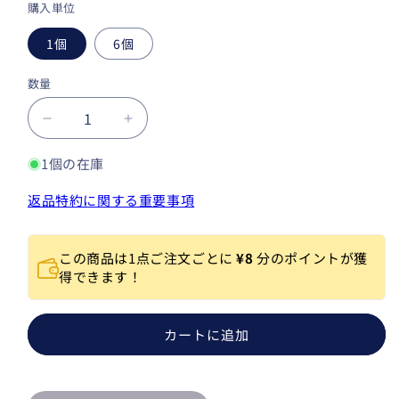
購入単位
1個
6個
数量
数
量
や
や
す
す
1個の在庫
ま
ま
る
る
返品特約に関する重要事項
の
の
鯛
鯛
め
め
この商品は1点ご注文ごとに
¥8
分のポイントが獲
得できます！
し
し
の
の
数
数
カートに追加
量
量
を
を
減
増