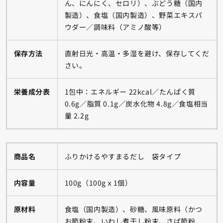
ん、にんにく、セロリ）、ぶどう糖（国内
製造）、食塩（国内製造）、野菜エキスパ
ウダー／調味料（アミノ酸等）
保存方法
直射日光・高温・多湿を避け、保存してくだ
さい。
栄養成分表
1包中：エネルギー 22kcal／たんぱく質
0.6g／脂質 0.1g／炭水化物 4.8g／食塩相当
量 2.2g
商品名
ふりかけるやすまるだし 袋タイプ
内容量
100g（100gｘ1個）
原材料
食塩（国内製造）、砂糖、風味原料（かつ
お節粉末、いわし煮干し粉末、さば節粉