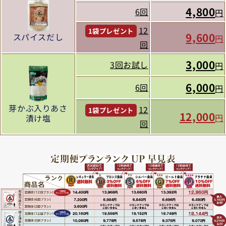
4,800
6回
円
12
1袋プレゼント
9,600
スパイスだし
円
回
3,000
3回お試し
円
6,000
6回
円
芽かぶ入りあさ
12
1袋プレゼント
12,000
円
漬け塩
回