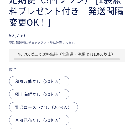
料プレゼント付き 発送間隔
変更OK！]
通
¥2,250
常
税込
配送料
はチェックアウト時に計算されます。
価
¥8,700以上で送料無料（北海道・沖縄は¥11,000以上）
格
商品
和風万能だし（30包入）
極上海鮮だし（30包入）
贅沢ローストだし（20包入）
京風昆布だし（20包入）