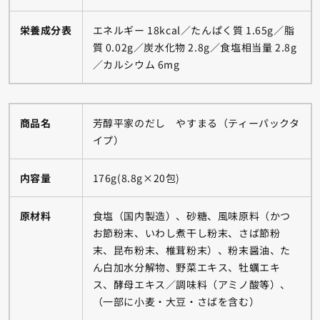
栄養成分表
エネルギー 18kcal／たんぱく質 1.65g／脂
質 0.02g／炭水化物 2.8g／食塩相当量 2.8g
／カルシウム 6mg
商品名
芳醇平家のだし やすまる（ティーパックタ
イプ）
内容量
176g(8.8g×20包)
原材料
食塩（国内製造）、砂糖、風味原料（かつ
お節粉末、いわし煮干し粉末、さば節粉
末、昆布粉末、椎茸粉末）、粉末醤油、た
ん白加水分解物、野菜エキス、牡蠣エキ
ス、酵母エキス／調味料（アミノ酸等）、
（一部に小麦・大豆・さばを含む）