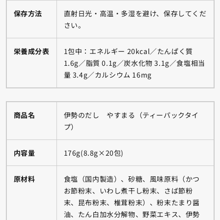
保存方法
直射日光・高温・多湿を避け、保存してくだ
さい。
栄養成分表
1包中：エネルギー 20kcal／たんぱく質
1.6g／脂質 0.1g／炭水化物 3.1g／食塩相当
量 3.4g／カルシウム 16mg
商品名
伊勢のだし やすまる（ティーパックタイ
プ）
内容量
176g(8.8g×20包)
原材料
食塩（国内製造）、砂糖、風味原料（かつ
お節粉末、いわし煮干し粉末、さば節粉
末、昆布粉末、椎茸粉末）、粉末たまり醤
油、たん白加水分解物、野菜エキス、伊勢