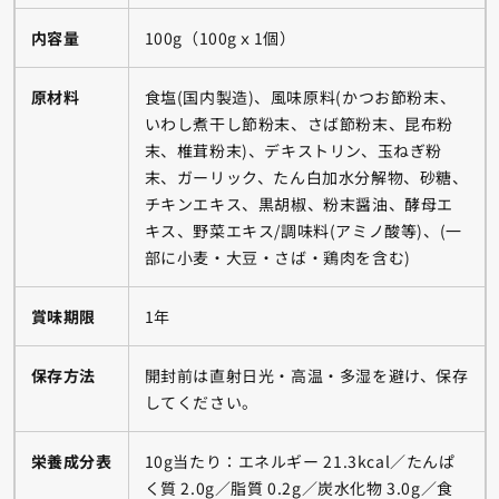
内容量
100g（100gｘ1個）
原材料
食塩(国内製造)、風味原料(かつお節粉末、
いわし煮干し節粉末、さば節粉末、昆布粉
末、椎茸粉末)、デキストリン、玉ねぎ粉
末、ガーリック、たん白加水分解物、砂糖、
チキンエキス、黒胡椒、粉末醤油、酵母エ
キス、野菜エキス/調味料(アミノ酸等)、(一
部に小麦・大豆・さば・鶏肉を含む)
賞味期限
1年
保存方法
開封前は直射日光・高温・多湿を避け、保存
してください。
栄養成分表
10g当たり：エネルギー 21.3kcal／たんぱ
く質 2.0g／脂質 0.2g／炭水化物 3.0g／食