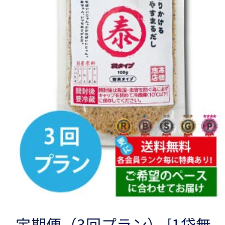
な
り
ま
す
こ
と、
ご
承
知
お
き
下
さ
い。
定期便（3回プラン） [1袋無