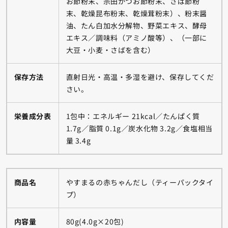
お節粉末、宗田かつお節粉末、さば節粉
末、乾燥昆布粉末、乾燥茸粉末）、粉末醤
油、たん白加水分解物、野菜エキス、酵母
エキス／調味料（アミノ酸等）、（一部に
大豆・小麦・さばを含む）
保存方法
直射日光・高温・多湿を避け、保存してくだ
さい。
栄養成分表
1包中：エネルギー 21kcal／たんぱく質
1.7g／脂質 0.1g／炭水化物 3.2g／食塩相当
量 3.4g
商品名
やすまるの赤ちゃんだし（ティーパックタイ
プ）
内容量
80g(4.0g×20包)