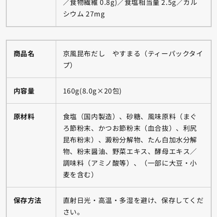
／食物繊維 0.8g)／食塩相当量 2.5g／カル
シウム 27mg
商品名
京風昆布だし やすまる（ティーパックタイ
プ）
内容量
160g(8.0g×20包)
原材料
食塩（国内製造）、砂糖、風味原料（まぐ
ろ節粉末、かつお節粉末（血合抜）、利尻
昆布粉末）、澱粉分解物、たん白加水分解
物、粉末醤油、野菜エキス、酵母エキス／
調味料（アミノ酸等）、（一部に大豆・小
麦を含む）
保存方法
直射日光・高温・多湿を避け、保存してくだ
さい。