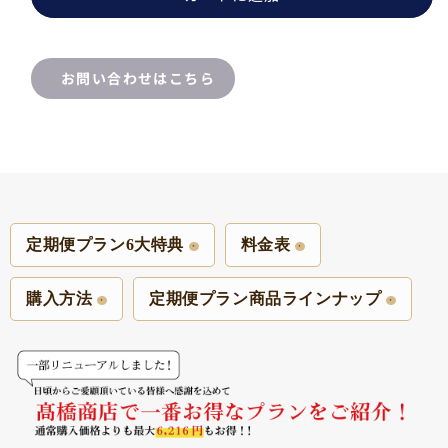
送
送
間
間
隔
隔
お問い合わせはこちら
変
変
更
更
OK！]
OK！]
の
の
数
数
量
量
を
を
定期便プラン6大特典
料金表
減
増
ら
や
購入方法
定期便プラン商品ラインナップ
す
す