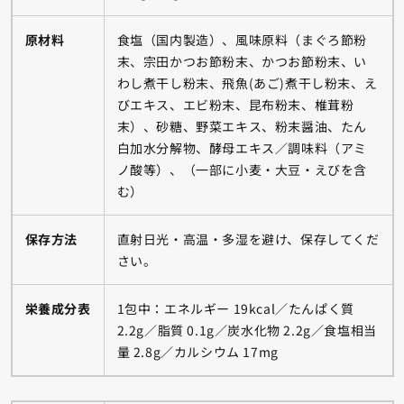
原材料
食塩（国内製造）、風味原料（まぐろ節粉
末、宗田かつお節粉末、かつお節粉末、い
わし煮干し粉末、飛魚(あご)煮干し粉末、え
びエキス、エビ粉末、昆布粉末、椎茸粉
末）、砂糖、野菜エキス、粉末醤油、たん
白加水分解物、酵母エキス／調味料（アミ
ノ酸等）、（一部に小麦・大豆・えびを含
む）
保存方法
直射日光・高温・多湿を避け、保存してくだ
さい。
栄養成分表
1包中：エネルギー 19kcal／たんぱく質
2.2g／脂質 0.1g／炭水化物 2.2g／食塩相当
量 2.8g／カルシウム 17mg