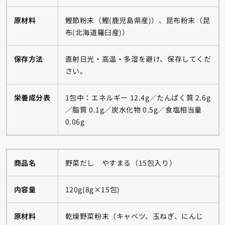
原材料
鰹節粉末（鰹(鹿児島県産)）、昆布粉末（昆
布(北海道羅臼産)）
保存方法
直射日光・高温・多湿を避け、保存してくだ
さい。
栄養成分表
1包中：エネルギー 12.4g／たんぱく質 2.6g
／脂質 0.1g／炭水化物 0.5g／食塩相当量
0.06g
商品名
野菜だし やすまる（15包入り）
内容量
120g(8g×15包)
原材料
乾燥野菜粉末（キャベツ、玉ねぎ、にんじ