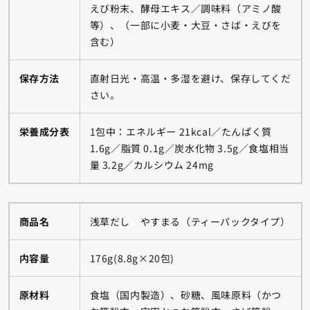
えび粉末、酵母エキス／調味料（アミノ酸
等）、（一部に小麦・大豆・さば・えびを
含む）
保存方法
直射日光・高温・多湿を避け、保存してくだ
さい。
栄養成分表
1包中：エネルギー 21kcal／たんぱく質
1.6g／脂質 0.1g／炭水化物 3.5g／食塩相当
量 3.2g／カルシウム 24mg
商品名
浅草だし やすまる（ティーパックタイプ）
内容量
176g(8.8g×20包)
原材料
食塩（国内製造）、砂糖、風味原料（かつ