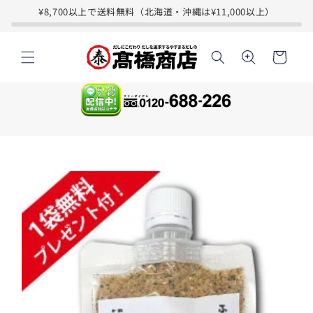
コンテ
※
¥8,700以上で送料無料（北海道・沖縄は¥11,000以上）
ンツに
最
進む
カ
終
ー
回
ト
後、
注
文
手
続
商品情
不
報にス
要
キップ
で
自
動
継
続
と