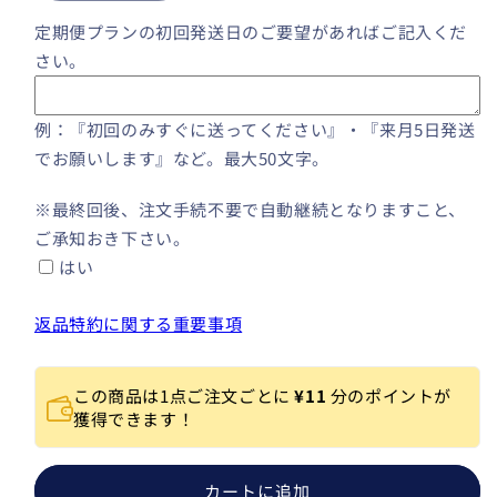
期
期
定期便プランの初回発送日のご要望があればご記入くだ
便
便
さい。
（3
（3
回
回
プ
プ
例：『初回のみすぐに送ってください』・『来月5日発送
ラ
ラ
でお願いします』など。最大50文字。
ン）
ン）
[1
[1
※最終回後、注文手続不要で自動継続となりますこと、
袋
袋
ご承知おき下さい。
無
無
はい
料
料
プ
プ
返品特約に関する重要事項
レ
レ
ゼ
ゼ
ン
ン
この商品は1点ご注文ごとに
¥11
分のポイントが
ト
ト
獲得できます！
付
付
き
き
発
発
カートに追加