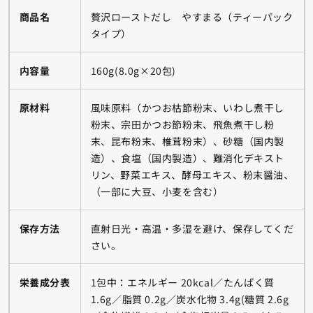
商品名
贅沢ローストだし やすまる（ティーパック
タイプ）
内容量
160g(8.0g×20包)
原材料
風味原料（かつお枯節粉末、いわし煮干し
粉末、宗田かつお節粉末、飛魚煮干し粉
末、昆布粉末、椎茸粉末）、砂糖（国内製
造）、食塩（国内製造）、難消化デキスト
リン、野菜エキス、酵母エキス、粉末醤油、
（一部に大豆、小麦を含む）
保存方法
直射日光・高温・多湿を避け、保存してくだ
さい。
栄養成分表
1包中：エネルギー 20kcal／たんぱく質
1.6g／脂質 0.2g／炭水化物 3.4g(糖質 2.6g