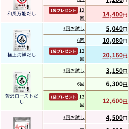
12
1袋プレゼント
14,400
和風万能だし
円
回
5,040
3回お試し
円
10,080
6回
円
12
1袋プレゼント
20,160
極上海鮮だし
円
回
3,150
3回お試し
円
6,300
6回
円
贅沢ローストだ
12
1袋プレゼント
12,600
円
し
回
4,500
3回お試し
円