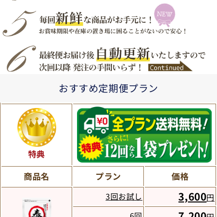
おすすめ定期便プラン
特典
商品名
プラン
価格
3,600
3回お試し
円
7,200
6回
円