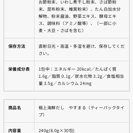
お節粉末、いわし煮干し粉末、さば節粉
末、昆布粉末、椎茸粉末）、たん白加水分
解物、粉末醤油、野菜エキス、酵母エキ
ス、調味料（アミノ酸等）、（一部に小
麦・大豆・さばを含む）
保存方法
直射日光・高温・多湿を避け、保存してくだ
さい。
栄養成分表
1包中：エネルギー 20kcal／たんぱく質
1.6g／脂質 0.1g／炭水化物 3.2g／食塩相当
量 3.5g／カルシウム 24mg
商品名
極上海鮮だし やすまる（ティーパックタイ
プ）
内容量
240g(8.0g×30包)