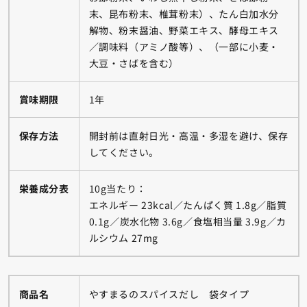
末、昆布粉末、椎茸粉末）、たん白加水分
解物、粉末醤油、野菜エキス、酵母エキス
／調味料（アミノ酸等）、（一部に小麦・
大豆・さばを含む）
賞味期限
1年
保存方法
開封前は直射日光・高温・多湿を避け、保存
してください。
栄養成分表
10g当たり：
エネルギー 23kcal／たんぱく質 1.8g／脂質
0.1g／炭水化物 3.6g／食塩相当量 3.9g／カ
ルシウム 27mg
商品名
やすまるのスパイスだし 袋タイプ