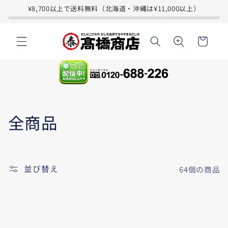
コンテ
¥8,700以上で送料無料（北海道・沖縄は¥11,000以上）
ンツに
進む
カ
ー
ト
コ
全商品
レ
ク
並び替え
64個の商品
シ
ョ
ン